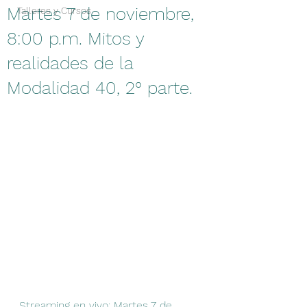
Martes 7 de noviembre,
Talleres y Cursos
8:00 p.m. Mitos y
realidades de la
Modalidad 40, 2° parte.
Streaming en vivo: Martes 7 de 