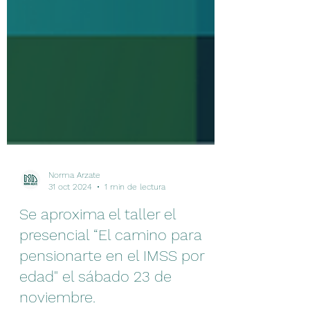
Norma Arzate
31 oct 2024
1 min de lectura
Se aproxima el taller el
presencial “El camino para
pensionarte en el IMSS por