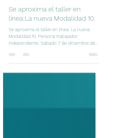
Norma Arzate
26 nov 2024
1 min de lectura
Se aproxima el taller en
línea:La nueva Modalidad 10.
Se aproxima el taller en línea: La nueva
Modalidad 10. Persona trabajador
independiente. Sábado 7 de diciembre de
10:00 a.m. a 2:00 p.m....