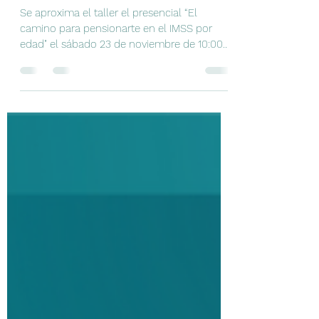
edad" el sábado 23 de
noviembre.
Se aproxima el taller el presencial “El
camino para pensionarte en el IMSS por
edad" el sábado 23 de noviembre de 10:00
a.m. a 14:00 p.m....