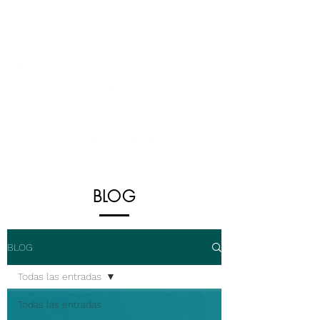
5555112021
,
5555112022
,
5555140695
5628345976
Atención telefónica: L a V: 09:00-18:00 hrs CDMX
BLOG
BLOG
Todas las entradas
Todas las entradas