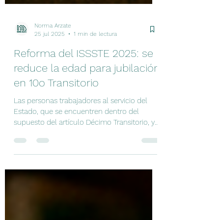
Norma Arzate
25 jul 2025
1 min de lectura
Reforma del ISSSTE 2025: se
reduce la edad para jubilación
en 10o Transitorio
Las personas trabajadores al servicio del
Estado, que se encuentren dentro del
supuesto del artículo Décimo Transitorio, ya
pueden acceder a una pensión jubilatoria, a
partir de los 58 años de edad para los
Trabajadores que hubieran cotizado 30 años
o más y 56 para las trabajadoras que
hubieran cotizado veintiocho años o más, a
partir del 2025.