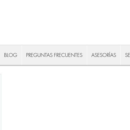
5555112022, 5555140695
L a V: 09:00-18:00 hrs CDMX
BLOG
PREGUNTAS FRECUENTES
ASESORÍAS
S