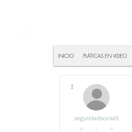
5555112021, 
5628345976
Atención telefónica: 
INICIO
PLÁTICAS EN VIDEO
Más acciones
seguridadsocial5
0
0